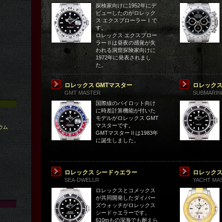
探検家向けに1952年にデ
ビューしたのがロレック
ス エクスプローラーⅠで
す。
ロレックス エクスプロー
ラーⅡは昼夜の感覚が失
われる洞窟探険家向けに
1972年に発表されまし
た。
ロレックス GMTマスター
ロレックス
GMT MASTER
SUBMARIN
国際線のパイロット向け
に時差計算機能が付いた
モデルがロレックス GMT
マスターです。
ウム
GMTマスターⅡは1983年
に誕生しました。
ロレックス シードゥエラー
ロレックス
SEA-DWELLR
YACHT MA
ロレックスとコメックス
が共同開発したダイバー
ズウォッチがロレックス
シードゥエラーです。
610mもの深海でも耐えら