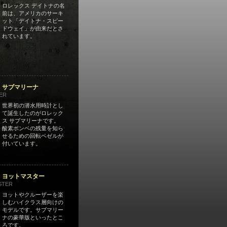
ロレックス デイトナの名
前は、アメリカのサーキ
ット「デイトナ・スピー
ドウェイ」が由来だとさ
れています。
 サブマリーナ
ER
世界初の潜水用時計とし
て誕生したのがロレック
ス サブマリーナです。
酸素ボンベの残量を知ら
せるための回転ベゼルが
付いています。
 ヨットマスター
STER
ヨットやクルーザーを楽
しむハイクラス層向けの
モデルです。サブマリー
ナの豪華版といったとこ
ろです。