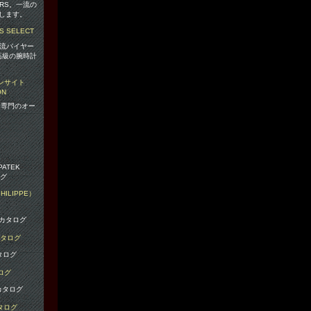
RS。一流の
します。
の一流バイヤー
高級の腕時計
。
時計専門のオー
。
ILIPPE）
カタログ
ログ
タログ