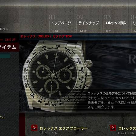
タログ＞
ロレックス（ROLEX）カタログ TOP
ロレックスの全モデルについて解説
それがロレックス カタログで
高級モデル、また年代物から最
ス
をご紹介します。
ウム
ロレックス エクスプローラー
ロレックス
EXPLORER
DAYTONA