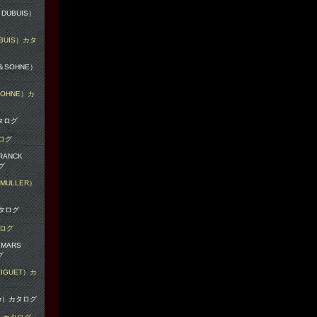
BUIS）カタ
OHNE）カ
タログ
MULLER）
タログ
IGUET）カ