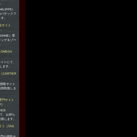
ILIPPE）
のパテックフ
ます。
OHNE）専
ランゲ＆ゾー
。
サイトにて、
します。
の買取サイト
価買取致しま
ANCK
にて、お持ち
取致します。
）専門の買取サ