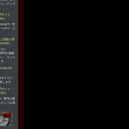
ジェ・デュブ
。
IGUET）専
オーデマ・ピ
。
ンタン
N）専門の買取
ロン・コンス
ます。
取サイトに
致します。
NZ）専門の買
ルクンツを高