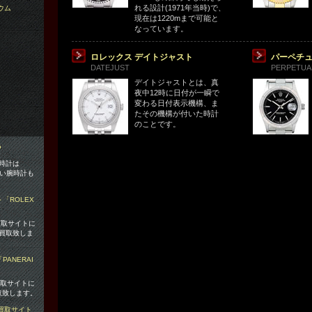
れる設計(1971年当時)で、
ウム
現在は1220mまで可能と
なっています。
ロレックス デイトジャスト
パーペチ
DATEJUST
PERPETUA
デイトジャストとは、真
夜中12時に日付が一瞬で
変わる日付表示機構、ま
たその機構が付いた時計
のことです。
時計は
易い腕時計も
買取サイトに
買取致しま
買取サイトに
取致します。